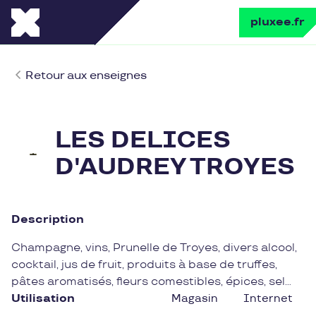
pluxee.fr
Retour aux enseignes
LES DELICES
D'AUDREY TROYES
Description
Champagne, vins, Prunelle de Troyes, divers alcool,
cocktail, jus de fruit, produits à base de truffes,
pâtes aromatisés, fleurs comestibles, épices, sel
aromatisés, huiles, vinaigres, tartinables, chocolats,
Utilisation
Magasin
Internet
gâteaux, thés, cafés, coffrets cadeaux selon vos