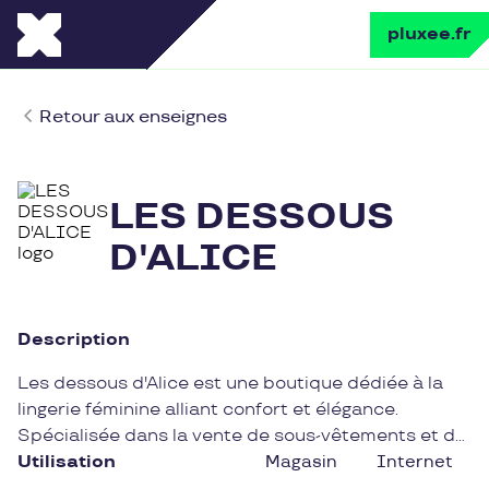
pluxee.fr
Retour aux enseignes
LES DESSOUS
D'ALICE
Description
Les dessous d'Alice est une boutique dédiée à la
lingerie féminine alliant confort et élégance.
Spécialisée dans la vente de sous-vêtements et de
nuisettes raffinées, cette enseigne propose une
Utilisation
Magasin
Internet
large gamme de produits pour toutes les femmes