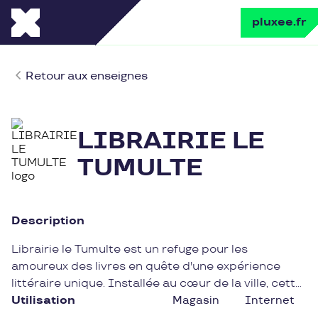
pluxee.fr
Retour aux enseignes
LIBRAIRIE LE
TUMULTE
Description
Librairie le Tumulte est un refuge pour les
amoureux des livres en quête d'une expérience
littéraire unique. Installée au cœur de la ville, cette
librairie indépendante offre un espace chaleureux
Utilisation
Magasin
Internet
et intimiste propice à la découverte de nouveaux