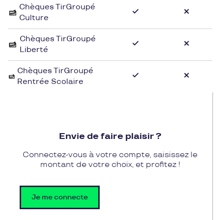
Chèques TirGroupé
voir une exposition d’artiste, confier son enfant
Culture
dans le cadre d’un atelier manuel, écouter une
lecture, s’essayer en famille à un des jeux mis à
Chèques TirGroupé
disposition.
Liberté
Le lieu est accueillant pour les enfants et les
familles : espace de lecture, de dessin, de jeux,
Chèques TirGroupé
Rentrée Scolaire
table de change.
Envie de faire plaisir ?
Connectez-vous à votre compte, saisissez le
montant de votre choix, et profitez !
Je me connecte