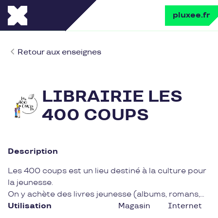
pluxee.fr
Retour aux enseignes
LIBRAIRIE LES
400 COUPS
Description
Les 400 coups est un lieu destiné à la culture pour
la jeunesse.
On y achète des livres jeunesse (albums, romans,
BD jeunesse, manga...), des jeux, des outils éducatifs
Utilisation
Magasin
Internet
et du matériel d’art plastique. On peut aussi venir