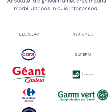
Vulputate id dignissim amet cras mauris
morbi. Ultrices in quis integer sed.
E.LECLERC
SYSTEME U
SUPER U