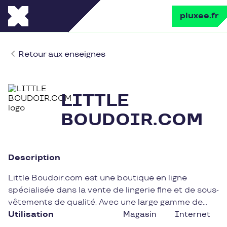
pluxee.fr
Retour aux enseignes
LITTLE
BOUDOIR.COM
Description
Little Boudoir.com est une boutique en ligne
spécialisée dans la vente de lingerie fine et de sous-
vêtements de qualité. Avec une large gamme de
produits allant des ensembles élégants aux
Utilisation
Magasin
Internet
nuisettes séduisantes, cette enseigne propose des