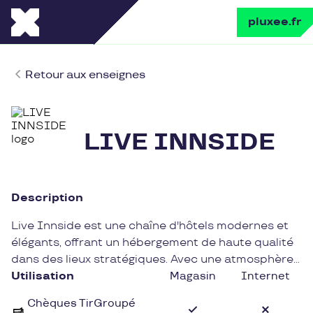
pluxee.fr
Retour aux enseignes
LIVE INNSIDE
Description
Live Innside est une chaîne d'hôtels modernes et
élégants, offrant un hébergement de haute qualité
dans des lieux stratégiques. Avec une atmosphère
chic et contemporaine, Live Innside propose des
Utilisation
Magasin
Internet
chambres confortables et des services
Chèques TirGroupé
personnalisés pour un séjour agréable et relaxant.