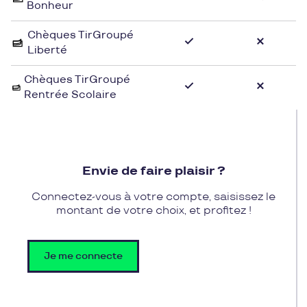
Bonheur
Les voyageurs apprécient l'ambiance sophistiquée
et le design raffiné des chambres.
Chèques TirGroupé
Liberté
Pour profiter de l'expérience unique offerte par Live
Innside, les utilisateurs de chèques cadeaux
Chèques TirGroupé
Rentrée Scolaire
Pluxee Cadeaux peuvent réserver leur séjour dans
l'un des établissements de la chaîne. Grâce aux
chèques cadeaux Pluxee Cadeaux, il est possible
de bénéficier d'un hébergement de qualité
supérieure et de se détendre dans un cadre
Envie de faire plaisir ?
luxueux. Offrir un séjour chez Live Innside à l'aide
des chèques cadeaux Pluxee Cadeaux permet de
Connectez-vous à votre compte, saisissez le
vivre une expérience inoubliable dans un
montant de votre choix, et profitez !
environnement élégant et contemporain.
Je me connecte