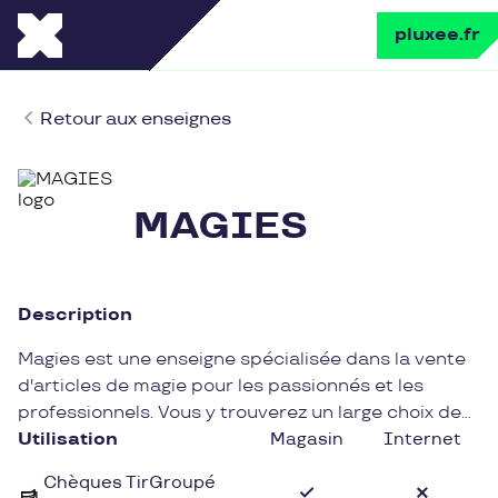
pluxee.fr
Retour aux enseignes
MAGIES
Description
Magies est une enseigne spécialisée dans la vente
d'articles de magie pour les passionnés et les
professionnels. Vous y trouverez un large choix de
produits allant des jeux de cartes aux accessoires
Utilisation
Magasin
Internet
de prestidigitation, en passant par les tours de
Chèques TirGroupé
magie les plus surprenants.