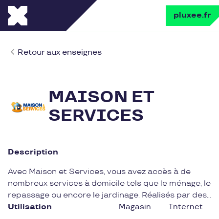
pluxee.fr
Retour aux enseignes
MAISON ET
SERVICES
Description
Avec Maison et Services, vous avez accès à de
nombreux services à domicile tels que le ménage, le
repassage ou encore le jardinage. Réalisés par des
professionnels, n'hésitez pas à faire appel à Maison
Utilisation
Magasin
Internet
et Services !