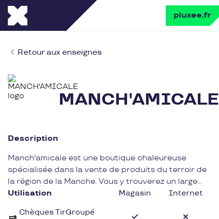
pluxee.fr
Retour aux enseignes
MANCH'AMICALE
Description
Manch'amicale est une boutique chaleureuse
spécialisée dans la vente de produits du terroir de
la région de la Manche. Vous y trouverez un large
choix de produits locaux de qualité, allant des
Utilisation
Magasin
Internet
délicieux biscuits aux marbrés de la Maison du
Chèques TirGroupé
Biscuit en passant par les savoureux cidres