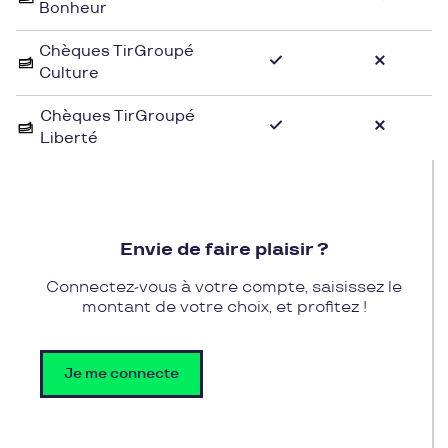
Bonheur
fermiers. Une escapade gourmande pour découvrir
les saveurs authentiques de la Normandie.
Chèques TirGroupé
Culture
Utilisez vos chèques cadeaux Pluxee Cadeaux chez
Manch'amicale
Chèques TirGroupé
Liberté
Profitez de l'authenticité des produits de
Manch'amicale en réglant vos achats avec vos
chèques cadeaux Pluxee Cadeaux. Offrez-vous des
douceurs locales ou gâtez vos proches en leur
offrant des délices du terroir normand, le tout en
Envie de faire plaisir ?
utilisant votre moyen de paiement préféré. Une
manière savoureuse et conviviale de découvrir et
Connectez-vous à votre compte, saisissez le
partager les trésors culinaires de la Manche avec
montant de votre choix, et profitez !
vos proches.
Je me connecte