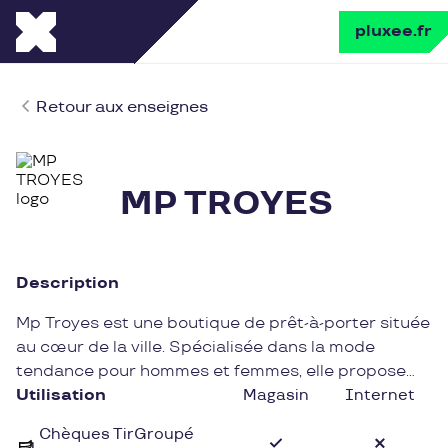
pluxee.fr
Retour aux enseignes
MP TROYES
Description
Mp Troyes est une boutique de prêt-à-porter située
au cœur de la ville. Spécialisée dans la mode
tendance pour hommes et femmes, elle propose
une sélection de vêtements et d'accessoires à la
Utilisation
Magasin
Internet
pointe des dernières tendances.
Chèques TirGroupé