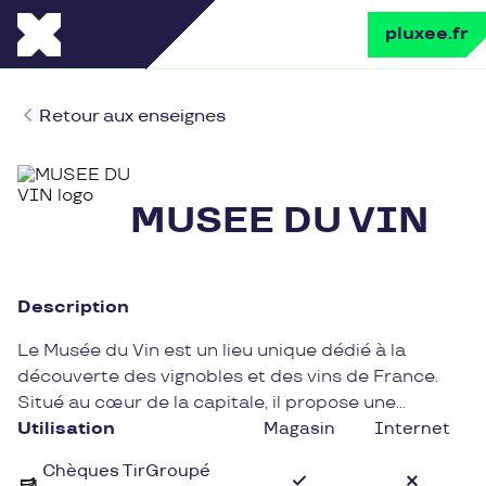
pluxee.fr
Retour aux enseignes
MUSEE DU VIN
Description
Le Musée du Vin est un lieu unique dédié à la
découverte des vignobles et des vins de France.
Situé au cœur de la capitale, il propose une
immersion authentique dans l'univers viticole, à
Utilisation
Magasin
Internet
travers des expositions interactives et des
Chèques TirGroupé
dégustations exclusives. Les visiteurs pourront