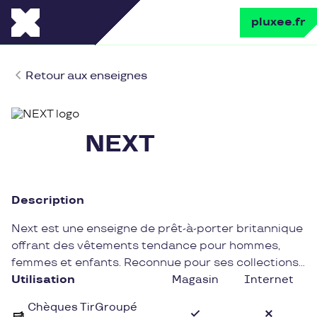
pluxee.fr
Retour aux enseignes
NEXT
Description
Next est une enseigne de prêt-à-porter britannique
offrant des vêtements tendance pour hommes,
femmes et enfants. Reconnue pour ses collections
élégantes et modernes, Next propose des articles
Utilisation
Magasin
Internet
de qualité pour tous les styles et toutes les
Chèques TirGroupé
occasions.