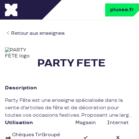
pluxee.fr
Retour aux enseignes
PARTY FETE
Description
Party Fête est une enseigne spécialisée dans la
vente d'articles de fête et de décoration pour
toutes vos occasions festives. Proposant une large
gamme de ballons, guirlandes, déguisements et
Utilisation
Magasin
Internet
accessoires, Party Fête saura répondre à tous vos
Chèques TirGroupé
besoins pour créer une ambiance festive