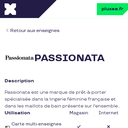
pluxee.fr
Retour aux enseignes
PASSIONATA
Description
Passionata est une marque de prêt-à-porter
spécialisée dans la lingerie féminine française et
dans les maillots de bain présente sur l'ensemble
du territoire français par son réseau de magasins
Utilisation
Magasin
Internet
et via sa boutique en ligne.
Carte multi-enseignes