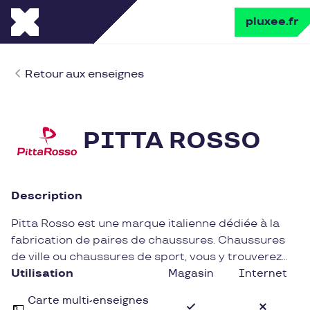
pluxee.fr
Retour aux enseignes
PITTA ROSSO
Description
Pitta Rosso est une marque italienne dédiée à la
fabrication de paires de chaussures. Chaussures
de ville ou chaussures de sport, vous y trouverez
tout ce qu’il vous faut. N’hésitez plus à utiliser vos
Utilisation
Magasin
Internet
chèques cadeaux chez Pitta Rosso.
Carte multi-enseignes