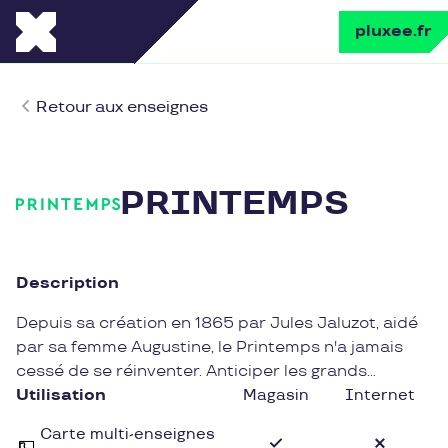
pluxee.fr
Retour aux enseignes
PRINTEMPS
Description
Depuis sa création en 1865 par Jules Jaluzot, aidé
par sa femme Augustine, le Printemps n'a jamais
cessé de se réinventer. Anticiper les grands
changements sociétaux, se mettre au service de
Utilisation
Magasin
Internet
tous, sublimer le beau en privilégiant une
Carte multi-enseignes
consommation plus responsable et offrir un