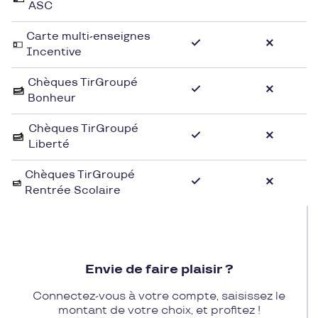
ASC
sentiment de surprise perpétuel.
Attention : les chèques cadeaux Tir Groupé ne
Carte multi-enseignes
peuvent être acceptés que par les magasins
Incentive
participants.
Chèques TirGroupé
Bonheur
Chèques TirGroupé
Liberté
Chèques TirGroupé
Rentrée Scolaire
Envie de faire plaisir ?
Connectez-vous à votre compte, saisissez le
montant de votre choix, et profitez !