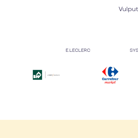
Vulput
E.LECLERC
SY