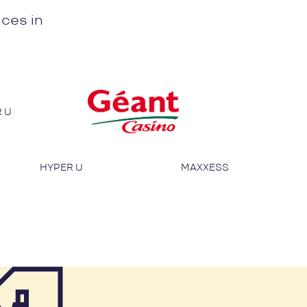
ices in
 U
HYPER U
MAXXESS