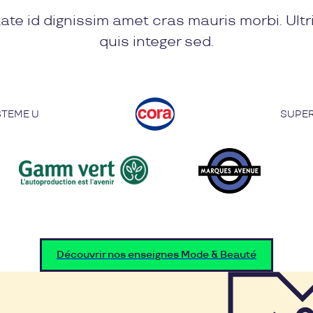
ate id dignissim amet cras mauris morbi. Ultr
quis integer sed.
STEME U
SUPER
Découvrir nos enseignes Mode & Beauté