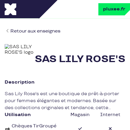
pluxee.fr
Retour aux enseignes
SAS LILY ROSE'S
Description
Sas Lily Rose's est une boutique de prêt-à-porter
pour femmes élégantes et modernes. Basée sur
des collections originales et tendance, cette
enseigne propose une sélection raffinée de
Utilisation
Magasin
Internet
vêtements et d'accessoires de qualité pour toutes
Chèques TirGroupé
les occasions. Des coupes sophistiquées aux