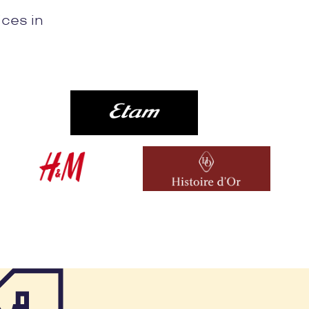
ices in