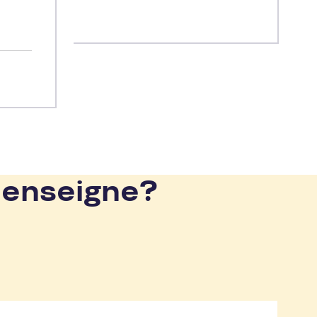
eau
à
n
ar
n
 enseigne?