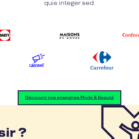
quis integer sed.
Découvrir nos enseignes Mode & Beauté
sir ?