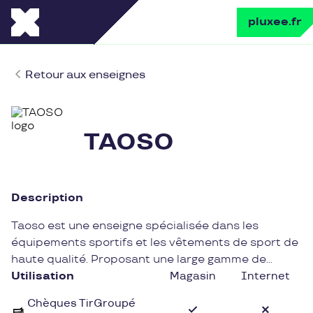
pluxee.fr
Retour aux enseignes
TAOSO
Description
Taoso est une enseigne spécialisée dans les
équipements sportifs et les vêtements de sport de
haute qualité. Proposant une large gamme de
produits allant des baskets aux équipements de
Utilisation
Magasin
Internet
fitness, Taoso séduit les passionnés d'activités
Chèques TirGroupé
physiques en recherche de performances