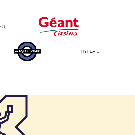
 U
HYPER U