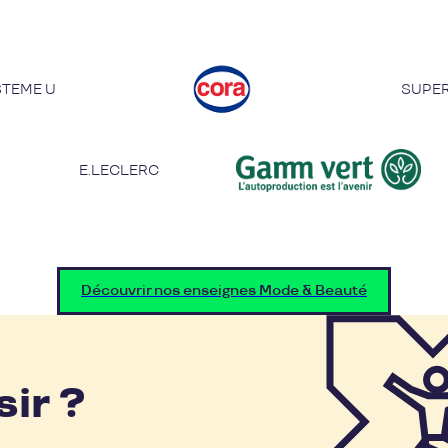
STEME U
SUPER
E.LECLERC
Découvrir nos enseignes Mode & Beauté
sir ?