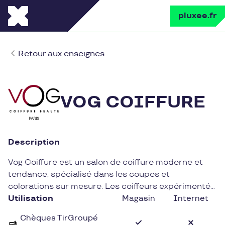
pluxee.fr
Retour aux enseignes
VOG COIFFURE
Description
Vog Coiffure est un salon de coiffure moderne et
tendance, spécialisé dans les coupes et
colorations sur mesure. Les coiffeurs expérimentés
de Vog Coiffure sauront vous conseiller pour
Utilisation
Magasin
Internet
sublimer votre chevelure et vous offrir une
Chèques TirGroupé
expérience unique dans un cadre chaleureux et