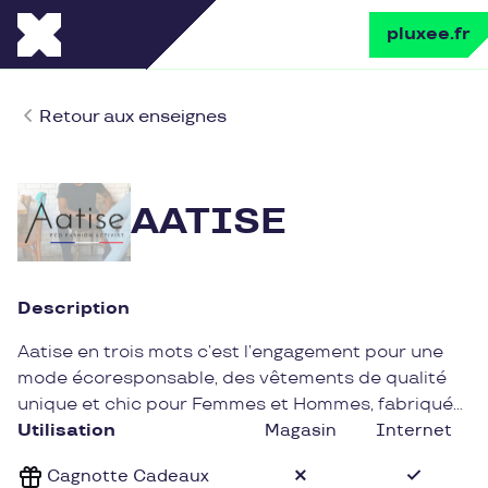
pluxee.fr
Retour aux enseignes
AATISE
Description
Aatise en trois mots c’est l’engagement pour une
mode écoresponsable, des vêtements de qualité
unique et chic pour Femmes et Hommes, fabriqués
en France dans leur propre atelier près de
Utilisation
Magasin
Internet
Bordeaux.
Cagnotte Cadeaux