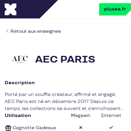
pluxee.fr
Retour aux enseignes
AEC PARIS
Description
Porté par un souffle créateur, affirmé et engagé,
AEC Paris est né en décembre 2017. Depuis ce
temps, les collections se suivent et s'enrichissent
de nouveaux designs, de nouveaux matériaux pour
Utilisation
Magasin
Internet
toujours plus de style et de qualité. Nous puisons
Cagnotte Cadeaux
notre inspiration de vous, de nos voyages, du passé,