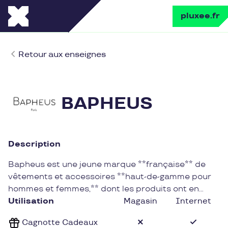
pluxee.fr
Retour aux enseignes
BAPHEUS
Description
Bapheus est une jeune marque **française** de
vêtements et accessoires **haut-de-gamme pour
hommes et femmes,** dont les produits ont en
commun leurs **matières nobles** et leur aspect
Utilisation
Magasin
Internet
**texturé**. A partir d’une confection dans des
Cagnotte Cadeaux
pays essentiellement **européens**, la marque