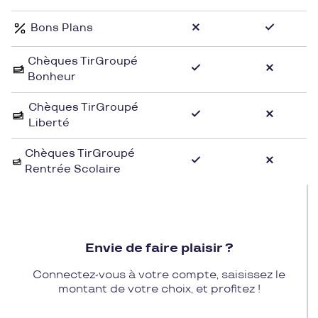
vous propose un **vestiaire de qualité, intemporel
Bons Plans
et élégant**, à porter tous les jours. Une question
sur un produit ? Nous sommes disponibles 7j/7 !
Chèques TirGroupé
hello@bapheus.com
Bonheur
Chèques TirGroupé
Liberté
Chèques TirGroupé
Rentrée Scolaire
Envie de faire plaisir ?
Connectez-vous à votre compte, saisissez le
montant de votre choix, et profitez !