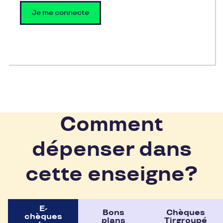
Je me connecte
Comment
dépenser dans
cette enseigne?
E-
Bons
Chèques
chèques
plans
Tirgroupé