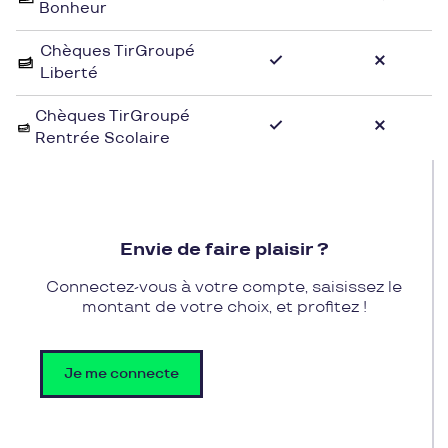
Bonheur
l'adresse incontournable des amateurs de
jardinage.
Chèques TirGroupé
Liberté
Grâce aux chèques cadeau de Pluxee Cadeaux,
vous pourrez vous offrir tout ce dont vous avez
Chèques TirGroupé
Rentrée Scolaire
besoin pour entretenir et aménager votre jardin
chez David'land. Faites-vous plaisir en craquant
pour des plantes colorées, des accessoires
pratiques ou du mobilier design, le tout en profitant
des avantages offerts par vos chèques cadeau.
Envie de faire plaisir ?
Rendez-vous chez David'land pour donner vie à vos
projets d'aménagement extérieur en toute
Connectez-vous à votre compte, saisissez le
simplicité.
montant de votre choix, et profitez !
Je me connecte