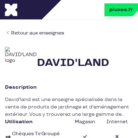
pluxee.fr
Retour aux enseignes
DAVID'LAND
Description
David'land est une enseigne spécialisée dans la
vente de produits de jardinage et d'aménagement
extérieur. Vous y trouverez une large gamme de
plantes, d'outils de jardinage et de mobilier
Utilisation
Magasin
Internet
extérieur pour embellir votre espace vert. Avec un
Chèques TirGroupé
large choix de produits de qualité, David'land est