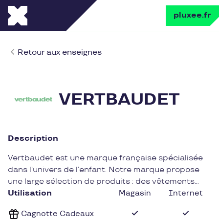
pluxee.fr
Retour aux enseignes
VERTBAUDET
Description
Vertbaudet est une marque française spécialisée
dans l’univers de l’enfant. Notre marque propose
une large sélection de produits : des vêtements
bébé et enfant en passant par la puériculture, les
Utilisation
Magasin
Internet
jouets et tout le mobilier, literie, décoration
Cagnotte Cadeaux
nécessaires pour aménager les chambres de vos