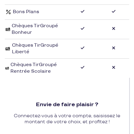
enfants. Nous accompagnons également les
Bons Plans
futures et jeunes mamans en proposant des
vêtements de grossesse et d'allaitement.
Chèques TirGroupé
Bonheur
Chèques TirGroupé
Liberté
Chèques TirGroupé
Rentrée Scolaire
Envie de faire plaisir ?
Connectez-vous à votre compte, saisissez le
montant de votre choix, et profitez !