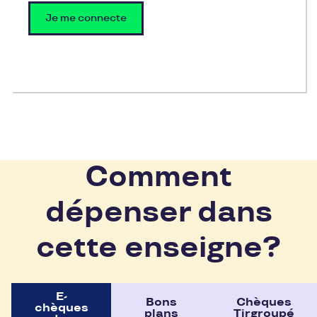
Je me connecte
Comment
dépenser dans
cette enseigne?
E-
Bons
Chèques
chèques
plans
Tirgroupé