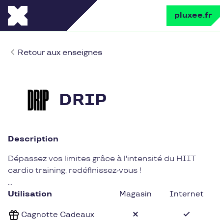
pluxee.fr
Retour aux enseignes
DRIP
Description
Dépassez vos limites grâce à l'intensité du HIIT
cardio training, redéfinissez-vous !
DRIP, c’est :
Utilisation
Magasin
Internet
Un Workout en 7 base, 3 tours, 1 minute par base.
Cagnotte Cadeaux