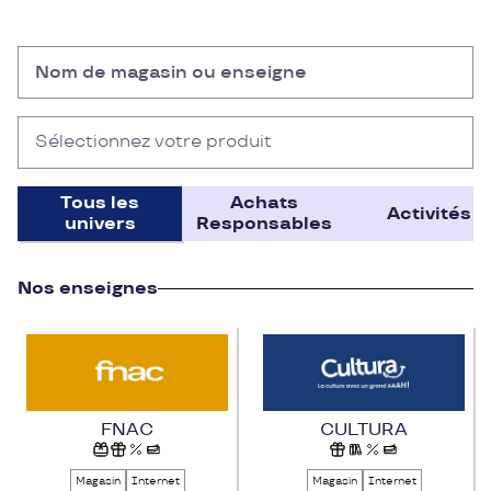
Sélectionnez votre produit
Tous les
Achats
Activités
univers
Responsables
Nos enseignes
FNAC
CULTURA
Magasin
Internet
Magasin
Internet