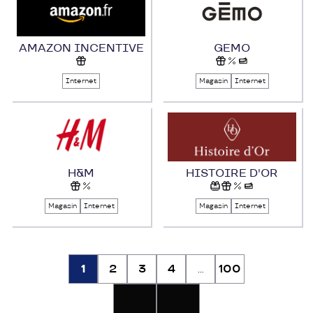
AMAZON INCENTIVE
GEMO
Internet
Magasin
Internet
H&M
HISTOIRE D'OR
Magasin
Internet
Magasin
Internet
1
2
3
4
...
100