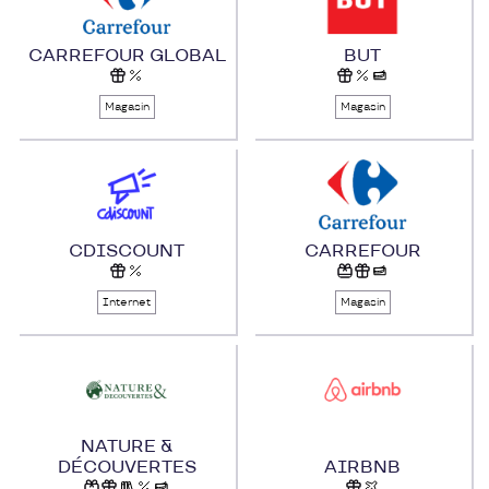
CARREFOUR GLOBAL
BUT
Magasin
Magasin
CDISCOUNT
CARREFOUR
Internet
Magasin
NATURE &
DÉCOUVERTES
AIRBNB