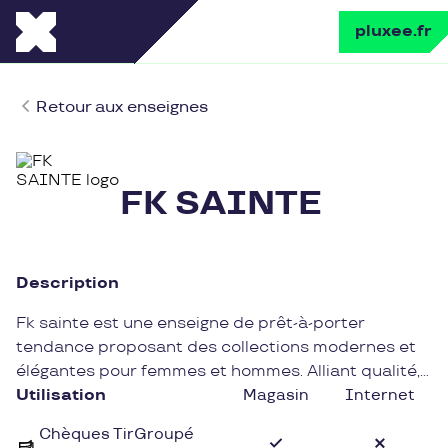
pluxee.fr
Retour aux enseignes
FK SAINTE
Description
Fk sainte est une enseigne de prêt-à-porter
tendance proposant des collections modernes et
élégantes pour femmes et hommes. Alliant qualité,
confort et style, Fk sainte s'adresse à une clientèle
Utilisation
Magasin
Internet
à la recherche de vêtements chics pour toutes
Chèques TirGroupé
occasions.