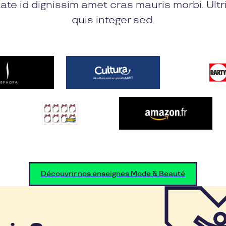
ate id dignissim amet cras mauris morbi. Ultr
quis integer sed.
Découvrir nos enseignes Mode & Beauté