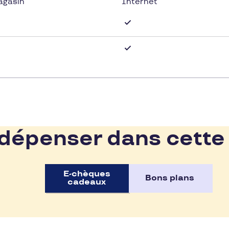
agasin
Internet
épenser dans cette
E-chèques
Bons plans
cadeaux