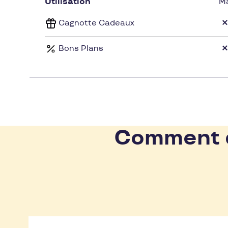
le bonheur des mamans et des bébés !
Utilisation
M
Cagnotte Cadeaux
Bons Plans
Comment d