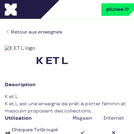
pluxee.fr
Retour aux enseignes
K ET L
Description
K et L
K et L est une enseigne de prêt-à-porter féminin et
masculin proposant des collections
contemporaines et tendance. Vous y trouverez un
Utilisation
Magasin
Internet
large choix de vêtements et d'accessoires pour
Chèques TirGroupé
compléter votre garde-robe avec style.