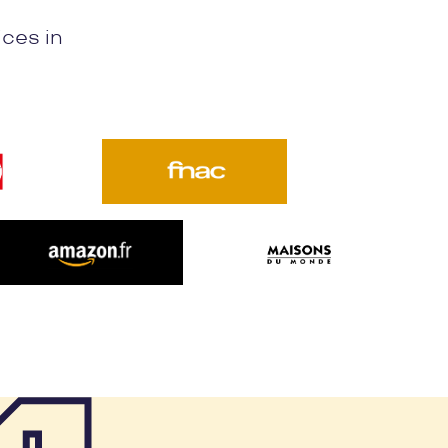
ices in