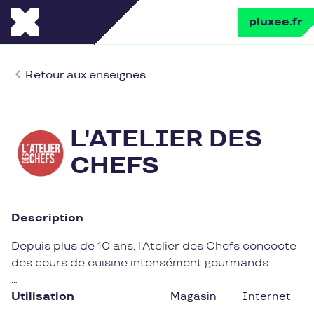
pluxee.fr
Retour aux enseignes
L'ATELIER DES
CHEFS
Description
Depuis plus de 10 ans, l’Atelier des Chefs concocte
des cours de cuisine intensément gourmands.
Débutant ou cordon bleu, venez vivre un moment
Utilisation
Magasin
Internet
culinaire inoubliable dans une ambiance de partage