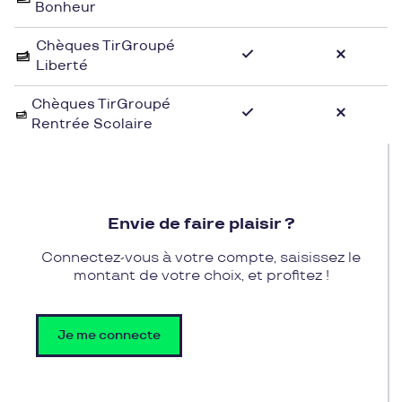
Bonheur
Pour profiter des collections de Lixa, vous pouvez
Chèques TirGroupé
utiliser vos chèques cadeau Pluxee Cadeaux en
Liberté
toute simplicité. Offrez-vous des vêtements et
accessoires à la pointe de la mode et découvrez les
Chèques TirGroupé
Rentrée Scolaire
dernières tendances tout en profitant des
avantages de votre carte cadeau Pluxee Cadeaux
chez Lixa.
Envie de faire plaisir ?
Connectez-vous à votre compte, saisissez le
montant de votre choix, et profitez !
Je me connecte