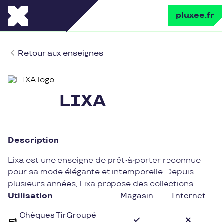
pluxee.fr
Retour aux enseignes
LIXA
Description
Lixa est une enseigne de prêt-à-porter reconnue
pour sa mode élégante et intemporelle. Depuis
plusieurs années, Lixa propose des collections
tendances pour hommes et femmes, mettant en
Utilisation
Magasin
Internet
avant des matières de qualité et des coupes
Chèques TirGroupé
modernes.