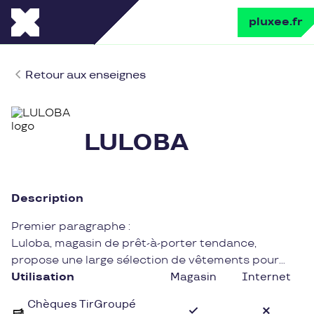
pluxee.fr
Retour aux enseignes
LULOBA
Description
Premier paragraphe :
Luloba, magasin de prêt-à-porter tendance,
propose une large sélection de vêtements pour
femmes et hommes. Avec un style résolument
Utilisation
Magasin
Internet
moderne et des collections renouvelées
Chèques TirGroupé
régulièrement, Luloba séduit une clientèle en quête