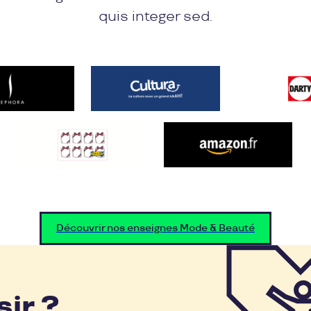
quis integer sed.
Découvrir nos enseignes Mode & Beauté
sir ?