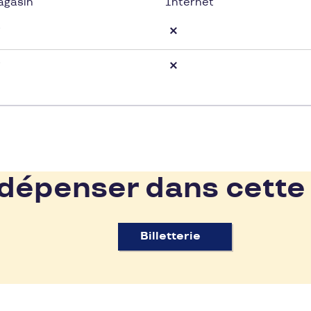
agasin
Internet
épenser dans cette
Billetterie