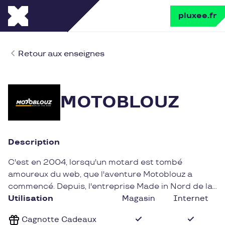
pluxee.fr
Retour aux enseignes
MOTOBLOUZ
Description
C'est en 2004, lorsqu'un motard est tombé
amoureux du web, que l'aventure Motoblouz a
commencé. Depuis, l'entreprise Made in Nord de la
France rassemble une communauté d'un million de
Utilisation
Magasin
Internet
passionnés !
Cagnotte Cadeaux