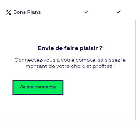
Motoblouz couvre plein phare tous les besoins des
Bons Plans
scootéristes et motards, et ce pour pratiquer cette
passion de la meilleure façon qu'il soit. Aujourd'hui,
cette relation qui carbure a permis à Motoblouz de
devenir leader de l'équipement deux et trois-roues
en France.
Envie de faire plaisir ?
Connectez-vous à votre compte, saisissez le
montant de votre choix, et profitez !
Je me connecte