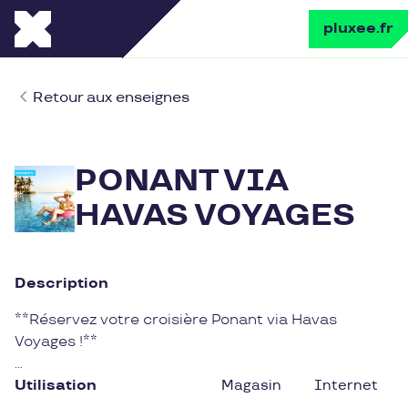
pluxee.fr
Retour aux enseignes
PONANT VIA
HAVAS VOYAGES
Description
**Réservez votre croisière Ponant via Havas
Voyages !**
**Notre métier : vous être utile, tout simplement !**
Utilisation
Magasin
Internet
\- Vous surprendre en révélant les voyages qui vous