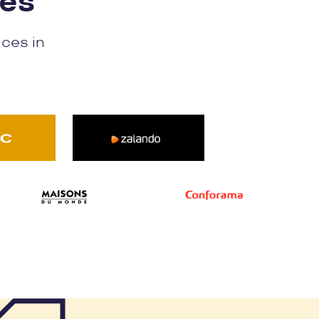
nes
ices in