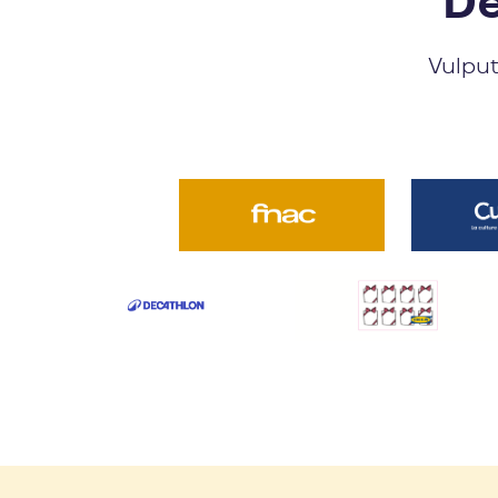
Dé
Vulput