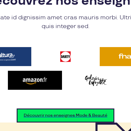
couvrez nos enseig
ate id dignissim amet cras mauris morbi. Ultr
quis integer sed.
Découvrir nos enseignes Mode & Beauté