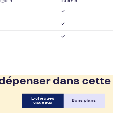
agasin
Internet
 à partir de 1,99€ sur Recyclivre.
épenser dans cette
E-chèques
Bons plans
cadeaux