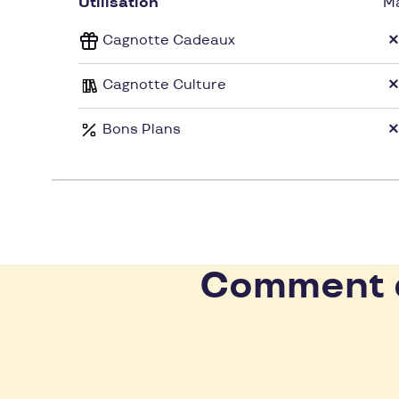
Utilisation
M
Retrouvez plus d'un million de livres en stock
Cagnotte Cadeaux
```
Cagnotte Culture
```
Bons Plans
Comment d