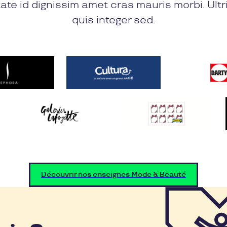
ate id dignissim amet cras mauris morbi. Ultr
quis integer sed.
Découvrir nos enseignes Mode & Beauté