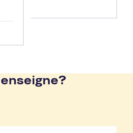
ivées
de
 enseigne?