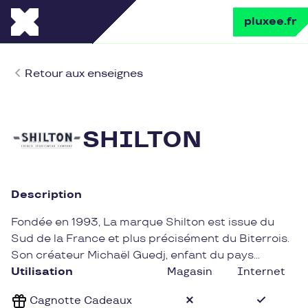
pluxee.fr
Retour aux enseignes
SHILTON
Description
Fondée en 1993, La marque Shilton est issue du
Sud de la France et plus précisément du Biterrois.
Son créateur Michaël Guedj, enfant du pays
passionné de sport, a lancé une gamme de prêt à
Utilisation
Magasin
Internet
porter masculin, orientée chic. Elle n'a de cesse
Cagnotte Cadeaux
d'évoluer aux gré du temps et des tendances