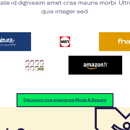
ate id dignissim amet cras mauris morbi. Ultr
quis integer sed.
Découvrir nos enseignes Mode & Beauté