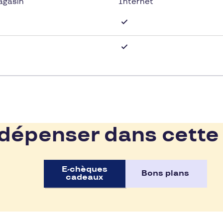
agasin
Internet
épenser dans cette
E-chèques
Bons plans
cadeaux