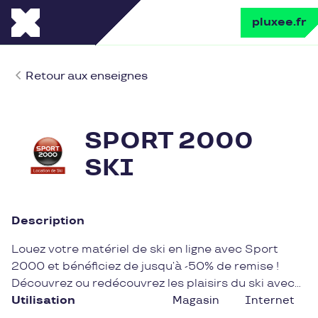
pluxee.fr
Retour aux enseignes
SPORT 2000
SKI
Description
Louez votre matériel de ski en ligne avec Sport
2000 et bénéficiez de jusqu’à -50% de remise !
Découvrez ou redécouvrez les plaisirs du ski avec
Sport 2000. Avec son réseau de plus de 230
Utilisation
Magasin
Internet
magasins de location de ski, répartis dans 144