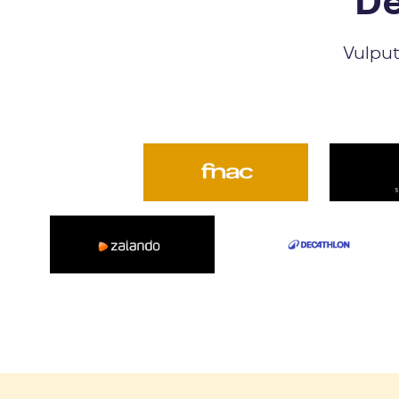
Dé
Vulput