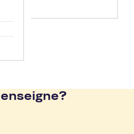
uel,
insi
 enseigne?