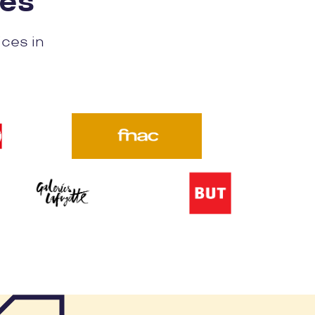
nes
ices in