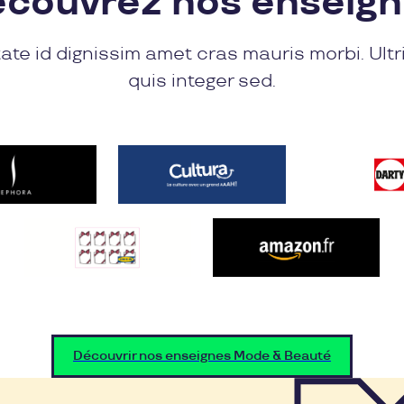
couvrez nos enseig
ate id dignissim amet cras mauris morbi. Ultr
quis integer sed.
Découvrir nos enseignes Mode & Beauté