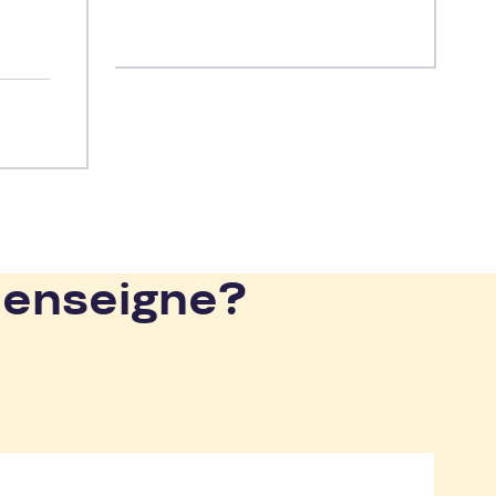
t ses
 enseigne?