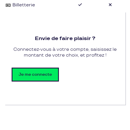
Billetterie
insolites avec les lémuriens de Madagascar.
Envie de faire plaisir ?
Connectez-vous à votre compte, saisissez le
montant de votre choix, et profitez !
Je me connecte