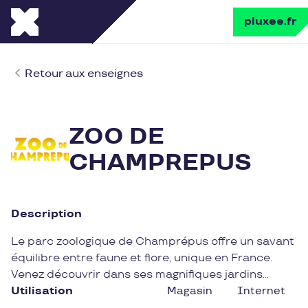
pluxee.fr
Retour aux enseignes
ZOO DE
CHAMPREPUS
Description
Le parc zoologique de Champrépus offre un savant
équilibre entre faune et flore, unique en France.
Venez découvrir dans ses magnifiques jardins
thématiques, 60 espèces animales: pandas roux,
Utilisation
Magasin
Internet
lions, guépards, girafes, manchots et les rencontres