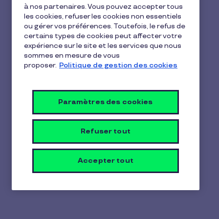
à nos partenaires. Vous pouvez accepter tous
les cookies, refuser les cookies non essentiels
ou gérer vos préférences. Toutefois, le refus de
certains types de cookies peut affecter votre
expérience sur le site et les services que nous
Medium length placeholder
sommes en mesure de vous
proposer.
Politique de gestion des cookies
heading.
Paramètres des cookies
Accueil
Mentions légales
Politique de confidentialité
Politique de gestion des cookies
Refuser tout
Déclaration de protection des données
Accessibilité numérique
Vulnerability Disclosure Policy
Accepter tout
Politique d’alerte éthique
Paramètres des cookies
© PLUXEE FRANCE 2026