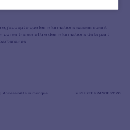
e, j’accepte que les informations saisies soient
er ou me transmettre des informations de la part
t partenaires
Accessibilité numérique
© PLUXEE FRANCE 2026