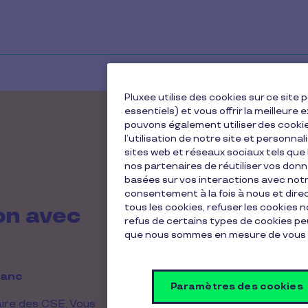
Pluxee utilise des cookies sur ce sit
Prénom
*
essentiels) et vous offrir la meilleur
pouvons également utiliser des cooki
l’utilisation de notre site et personnal
sites web et réseaux sociaux tels qu
Nom de l'entreprise
nos partenaires de réutiliser vos don
basées sur vos interactions avec notre
consentement à la fois à nous et dir
tous les cookies, refuser les cookies 
on avec
E-mail
*
refus de certains types de cookies peu
que nous sommes en mesure de vous 
?
lanc
Votre fonction dans l'entrepr
Paramètres des cookies
faire des CSE. Vous
Veuillez sélectionner