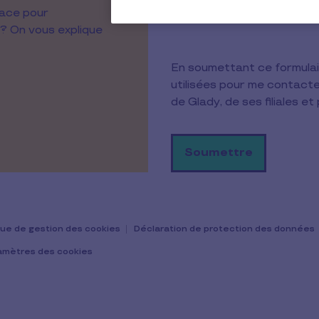
cace pour
 ? On vous explique
En soumettant ce formulair
utilisées pour me contact
de Glady, de ses filiales e
ique de gestion des cookies
Déclaration de protection des données
amètres des cookies