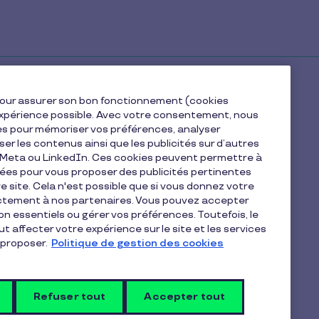
e pour assurer son bon fonctionnement (cookies
e expérience possible. Avec votre consentement, nous
es pour mémoriser vos préférences, analyser
iser les contenus ainsi que les publicités sur d’autres
e Meta ou LinkedIn. Ces cookies peuvent permettre à
nées pour vous proposer des publicités pertinentes
 site. Cela n'est possible que si vous donnez votre
ectement à nos partenaires. Vous pouvez accepter
non essentiels ou gérer vos préférences. Toutefois, le
t affecter votre expérience sur le site et les services
proposer.
Politique de gestion des cookies
ise
*
Refuser tout
Accepter tout